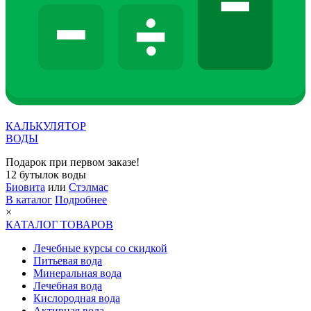
КАЛЬКУЛЯТОР
ВОДЫ
Подарок при первом заказе!
12 бутылок воды
Биовита
или
Стэлмас
В каталог
Подробнее
×
КАТАЛОГ ТОВАРОВ
Лечебные курсы со скидкой
Питьевая вода
Минеральная вода
Лечебная вода
Кислородная вода
Активная вода