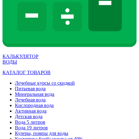
КАЛЬКУЛЯТОР
ВОДЫ
КАТАЛОГ ТОВАРОВ
Лечебные курсы со скидкой
Питьевая вода
Минеральная вода
Лечебная вода
Кислородная вода
Активная вода
Детская вода
Вода 5 литров
Вода 19 литров
Кулеры, помпы для воды
Косметика Svetla скидка от 40%