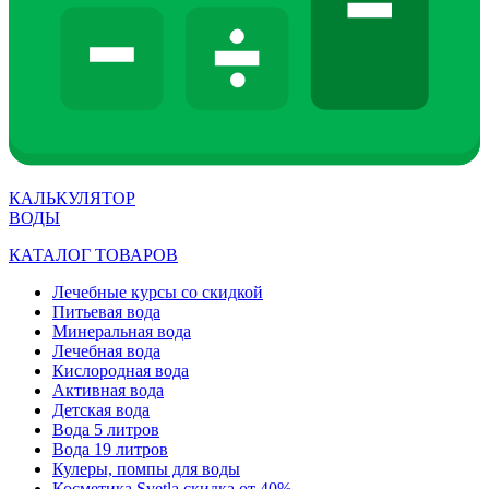
КАЛЬКУЛЯТОР
ВОДЫ
КАТАЛОГ ТОВАРОВ
Лечебные курсы со скидкой
Питьевая вода
Минеральная вода
Лечебная вода
Кислородная вода
Активная вода
Детская вода
Вода 5 литров
Вода 19 литров
Кулеры, помпы для воды
Косметика Svetla скидка от 40%