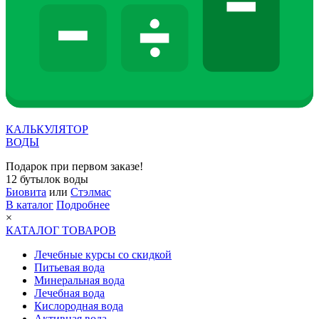
КАЛЬКУЛЯТОР
ВОДЫ
Подарок при первом заказе!
12 бутылок воды
Биовита
или
Стэлмас
В каталог
Подробнее
×
КАТАЛОГ ТОВАРОВ
Лечебные курсы со скидкой
Питьевая вода
Минеральная вода
Лечебная вода
Кислородная вода
Активная вода