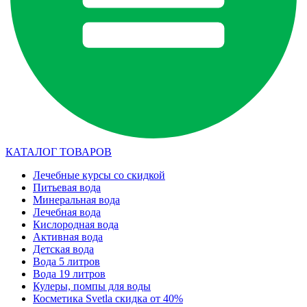
КАТАЛОГ ТОВАРОВ
Лечебные курсы со скидкой
Питьевая вода
Минеральная вода
Лечебная вода
Кислородная вода
Активная вода
Детская вода
Вода 5 литров
Вода 19 литров
Кулеры, помпы для воды
Косметика Svetla скидка от 40%