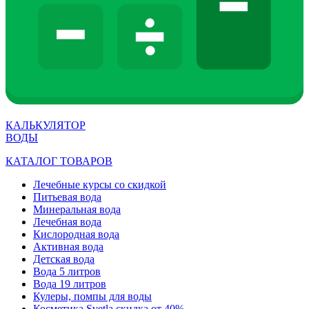
КАЛЬКУЛЯТОР
ВОДЫ
КАТАЛОГ ТОВАРОВ
Лечебные курсы со скидкой
Питьевая вода
Минеральная вода
Лечебная вода
Кислородная вода
Активная вода
Детская вода
Вода 5 литров
Вода 19 литров
Кулеры, помпы для воды
Косметика Svetla скидка от 40%