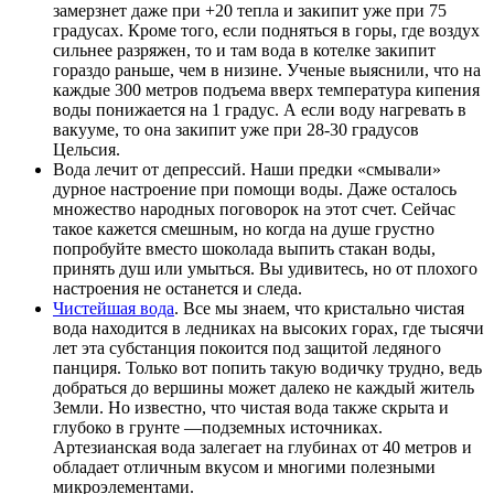
замерзнет даже при +20 тепла и закипит уже при 75
градусах. Кроме того, если подняться в горы, где воздух
сильнее разряжен, то и там вода в котелке закипит
гораздо раньше, чем в низине. Ученые выяснили, что на
каждые 300 метров подъема вверх температура кипения
воды понижается на 1 градус. А если воду нагревать в
вакууме, то она закипит уже при 28-30 градусов
Цельсия.
Вода лечит от депрессий. Наши предки «смывали»
дурное настроение при помощи воды. Даже осталось
множество народных поговорок на этот счет. Сейчас
такое кажется смешным, но когда на душе грустно
попробуйте вместо шоколада выпить стакан воды,
принять душ или умыться. Вы удивитесь, но от плохого
настроения не останется и следа.
Чистейшая вода
. Все мы знаем, что кристально чистая
вода находится в ледниках на высоких горах, где тысячи
лет эта субстанция покоится под защитой ледяного
панциря. Только вот попить такую водичку трудно, ведь
добраться до вершины может далеко не каждый житель
Земли. Но известно, что чистая вода также скрыта и
глубоко в грунте —подземных источниках.
Артезианская вода залегает на глубинах от 40 метров и
обладает отличным вкусом и многими полезными
микроэлементами.