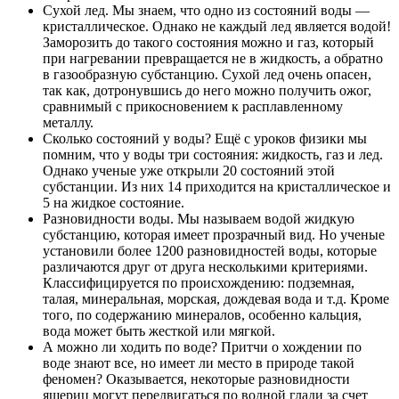
Сухой лед. Мы знаем, что одно из состояний воды —
кристаллическое. Однако не каждый лед является водой!
Заморозить до такого состояния можно и газ, который
при нагревании превращается не в жидкость, а обратно
в газообразную субстанцию. Сухой лед очень опасен,
так как, дотронувшись до него можно получить ожог,
сравнимый с прикосновением к расплавленному
металлу.
Сколько состояний у воды? Ещё с уроков физики мы
помним, что у воды три состояния: жидкость, газ и лед.
Однако ученые уже открыли 20 состояний этой
субстанции. Из них 14 приходится на кристаллическое и
5 на жидкое состояние.
Разновидности воды. Мы называем водой жидкую
субстанцию, которая имеет прозрачный вид. Но ученые
установили более 1200 разновидностей воды, которые
различаются друг от друга несколькими критериями.
Классифицируется по происхождению: подземная,
талая, минеральная, морская, дождевая вода и т.д. Кроме
того, по содержанию минералов, особенно кальция,
вода может быть жесткой или мягкой.
А можно ли ходить по воде? Притчи о хождении по
воде знают все, но имеет ли место в природе такой
феномен? Оказывается, некоторые разновидности
ящериц могут передвигаться по водной глади за счет