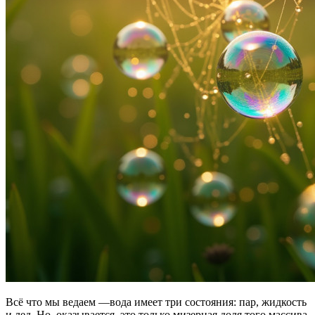
Всё что мы ведаем —вода имеет три состояния: пар, жидкость
и лед. Но, оказывается, это только мизерная доля того массива