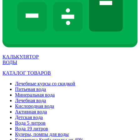
КАЛЬКУЛЯТОР
ВОДЫ
КАТАЛОГ ТОВАРОВ
Лечебные курсы со скидкой
Питьевая вода
Минеральная вода
Лечебная вода
Кислородная вода
Активная вода
Детская вода
Вода 5 литров
Вода 19 литров
Кулеры, помпы для воды
Косметика Svetla скидка от 40%