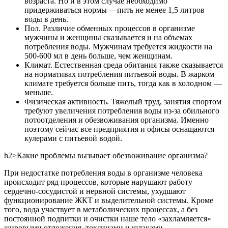
возраста. Но и в этом случае необходимо
придерживаться нормы —пить не менее 1,5 литров
воды в день.
Пол. Различие обменных процессов в организме
мужчины и женщины сказывается и на объемах
потребления воды. Мужчинам требуется жидкости на
500-600 мл в день больше, чем женщинам.
Климат. Естественная среда обитания также сказывается
на нормативах потребления питьевой воды. В жарком
климате требуется больше пить, тогда как в холодном —
меньше.
Физическая активность. Тяжелый труд, занятия спортом
требуют увеличения потребления воды из-за обильного
потоотделения и обезвоживания организма. Именно
поэтому сейчас все предприятия и офисы оснащаются
кулерами с питьевой водой.
h2>Какие проблемы вызывает обезвоживание организма?
При недостатке потребления воды в организме человека
происходит ряд процессов, которые нарушают работу
сердечно-сосудистой и нервной системы, ухудшают
функционирование ЖКТ и выделительной системы. Кроме
того, вода участвует в метаболических процессах, а без
постоянной подпитки и очистки наше тело «захламляется»
жировыми отложения, токсинами и шлаками.