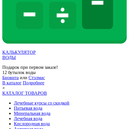
КАЛЬКУЛЯТОР
ВОДЫ
Подарок при первом заказе!
12 бутылок воды
Биовита
или
Стэлмас
В каталог
Подробнее
×
КАТАЛОГ ТОВАРОВ
Лечебные курсы со скидкой
Питьевая вода
Минеральная вода
Лечебная вода
Кислородная вода
Активная вода