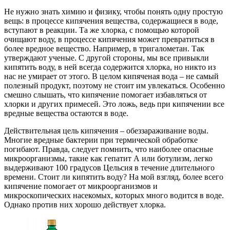
Не нужно знать химию и физику, чтобы понять одну простую
вещь: в процессе кипячения вещества, содержащиеся в воде,
вступают в реакции. Та же хлорка, с помощью которой
очищают воду, в процессе кипячения может превратиться в
более вредное вещество. Например, в тригалометан. Так
утверждают ученые. С другой стороны, мы все привыкли
кипятить воду, в ней всегда содержится хлорка, но никто из
нас не умирает от этого. В целом кипяченая вода – не самый
полезный продукт, поэтому не стоит им увлекаться. Особенно
смешно слышать, что кипячение помогает избавляться от
хлорки и других примесей. Это ложь, ведь при кипячении все
вредные вещества остаются в воде.
Действительная цель кипячения – обеззараживание воды.
Многие вредные бактерии при термической обработке
погибают. Правда, следует помнить, что наиболее опасные
микроорганизмы, такие как гепатит А или ботулизм, легко
выдерживают 100 градусов Цельсия в течение длительного
времени. Стоит ли кипятить воду? На мой взгляд, более всего
кипячение помогает от микроорганизмов и
микроскопических насекомых, которых много водится в воде.
Однако против них хорошо действует хлорка.