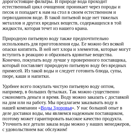
дорогостоящие фильтры. В природе вода проходит
естественный цикл очищения: проникает через породы и
песок и попадает к нам на стол в своем естественном и
первозданном виде. В такой питьевой воде нет тяжелых
металлов и других вредных веществ, содержащихся в той
жидкости, которая течет из нашего крана.
Природную питьевую воду также предпочтительно
использовать для приготовления еды. Ее можно без всякой
опаски кипятить. В ней нет хлора и элементов, которые могут
вступить в реакцию и образовать ядовитые вещества.
Конечно, покупать воду лучше у проверенного поставщика,
который поставляет природную питьевую воду без вредных
примесей. Из такой воды и следует готовить блюда, супы,
пюре, каши и напитки.
Удобнее всего покупать чистую питьевую воду оптом,
например, в больших бутылках. Так можно существенно
сэкономить деньги и время. Воду можно заказать с доставкой
на дом или на работу. Мы предлагаем заказывать воду в
нашей компании «
Воды Здоровья
». У нас большой опыт в
деле доставки воды, мы являемся надежным поставщиком,
поэтому может гарантировать высокое качество продукта.
Уточнить все детали заказа воды можно у наших менеджеров,
с удовольствием вас обслужим!