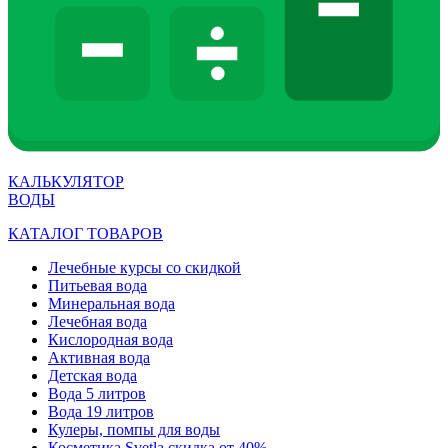
КАЛЬКУЛЯТОР
ВОДЫ
КАТАЛОГ ТОВАРОВ
Лечебные курсы со скидкой
Питьевая вода
Минеральная вода
Лечебная вода
Кислородная вода
Активная вода
Детская вода
Вода 5 литров
Вода 19 литров
Кулеры, помпы для воды
Косметика Svetla скидка от 40%