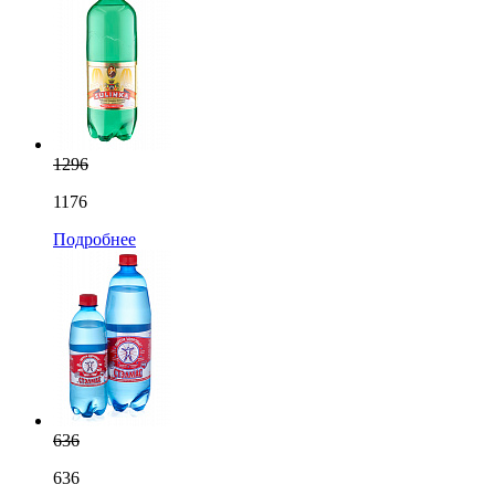
1296
1176
Подробнее
636
636