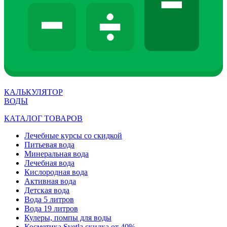
КАЛЬКУЛЯТОР
ВОДЫ
КАТАЛОГ ТОВАРОВ
Лечебные курсы со скидкой
Питьевая вода
Минеральная вода
Лечебная вода
Кислородная вода
Активная вода
Детская вода
Вода 5 литров
Вода 19 литров
Кулеры, помпы для воды
Косметика Svetla скидка от 40%