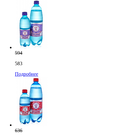
594
583
Подробнее
636