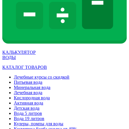
КАЛЬКУЛЯТОР
ВОДЫ
КАТАЛОГ ТОВАРОВ
Лечебные курсы со скидкой
Питьевая вода
Минеральная вода
Лечебная вода
Кислородная вода
Активная вода
Детская вода
Вода 5 литров
Вода 19 литров
Кулеры, помпы для воды
Косметика Svetla скидка от 40%