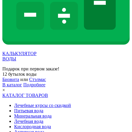
КАЛЬКУЛЯТОР
ВОДЫ
Подарок при первом заказе!
12 бутылок воды
Биовита
или
Стэлмас
В каталог
Подробнее
×
КАТАЛОГ ТОВАРОВ
Лечебные курсы со скидкой
Питьевая вода
Минеральная вода
Лечебная вода
Кислородная вода
Активная вода