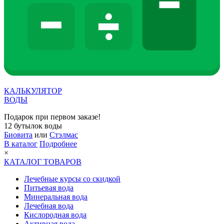
КАЛЬКУЛЯТОР
ВОДЫ
Подарок при первом заказе!
12 бутылок воды
Биовита
или
Стэлмас
В каталог
Подробнее
×
КАТАЛОГ ТОВАРОВ
Лечебные курсы со скидкой
Питьевая вода
Минеральная вода
Лечебная вода
Кислородная вода
Активная вода