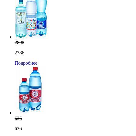
2808
2386
Подробнее
636
636