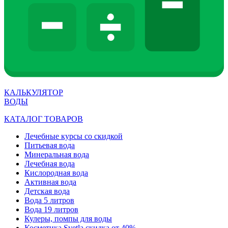
КАЛЬКУЛЯТОР
ВОДЫ
КАТАЛОГ ТОВАРОВ
Лечебные курсы со скидкой
Питьевая вода
Минеральная вода
Лечебная вода
Кислородная вода
Активная вода
Детская вода
Вода 5 литров
Вода 19 литров
Кулеры, помпы для воды
Косметика Svetla скидка от 40%