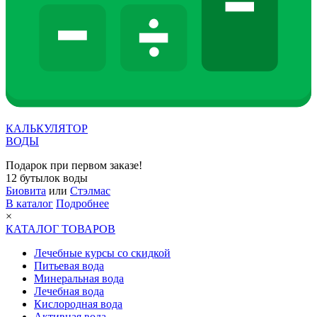
КАЛЬКУЛЯТОР
ВОДЫ
Подарок при первом заказе!
12 бутылок воды
Биовита
или
Стэлмас
В каталог
Подробнее
×
КАТАЛОГ ТОВАРОВ
Лечебные курсы со скидкой
Питьевая вода
Минеральная вода
Лечебная вода
Кислородная вода
Активная вода