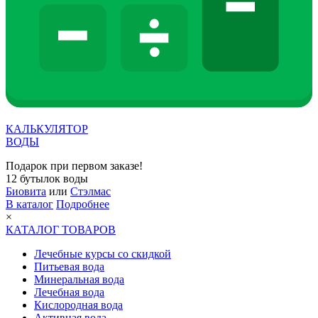
КАЛЬКУЛЯТОР
ВОДЫ
Подарок при первом заказе!
12 бутылок воды
Биовита
или
Стэлмас
В каталог
Подробнее
×
КАТАЛОГ ТОВАРОВ
Лечебные курсы со скидкой
Питьевая вода
Минеральная вода
Лечебная вода
Кислородная вода
Активная вода