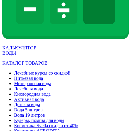
КАЛЬКУЛЯТОР
ВОДЫ
КАТАЛОГ ТОВАРОВ
Лечебные курсы со скидкой
Питьевая вода
Минеральная вода
Лечебная вода
Кислородная вода
Активная вода
Детская вода
Вода 5 литров
Вода 19 литров
Кулеры, помпы для воды
Косметика Svetla скидка от 40%
Косметика AFRODITA