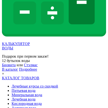
КАЛЬКУЛЯТОР
ВОДЫ
Подарок при первом заказе!
12 бутылок воды
Биовита
или
Стэлмас
В каталог
Подробнее
×
КАТАЛОГ ТОВАРОВ
Лечебные курсы со скидкой
Питьевая вода
Минеральная вода
Лечебная вода
Кислородная вода
Активная вода