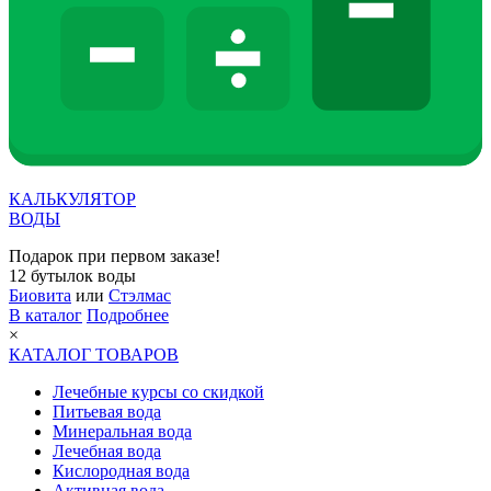
КАЛЬКУЛЯТОР
ВОДЫ
Подарок при первом заказе!
12 бутылок воды
Биовита
или
Стэлмас
В каталог
Подробнее
×
КАТАЛОГ ТОВАРОВ
Лечебные курсы со скидкой
Питьевая вода
Минеральная вода
Лечебная вода
Кислородная вода
Активная вода