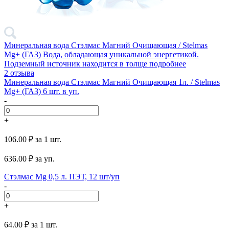
Минеральная вода Стэлмас Магний Очищающая / Stelmas
Mg+ (ГАЗ)
Вода, обладающая уникальной энергетикой.
Подземный источник находится в толще
подробнее
2 отзыва
Минеральная вода Стэлмас Магний Очищающая 1л. / Stelmas
Mg+ (ГАЗ) 6 шт. в уп.
-
+
106.00 ₽
за 1 шт.
636.00
₽ за уп.
Стэлмас Mg 0,5 л. ПЭТ, 12 шт/уп
-
+
64.00 ₽
за 1 шт.