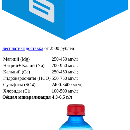
Бесплатная доставка
от 2500 рублей
Магний (Mg)
250-450 мг/л;
Натрий+ Калий (Na)
700-950 мг/л;
Кальций (Ca)
250-450 мг/л;
Гидрокарбонаты (HCO)
550-750 мг/л;
Сульфаты (SO4)
2400-3400 мг/л;
Хлориды (Cl)
100-500 мг/л;
Общая минерализация 4,3-6,5 г/л