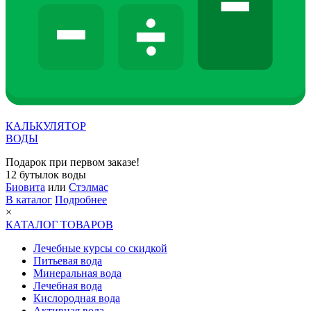
КАЛЬКУЛЯТОР
ВОДЫ
Подарок при первом заказе!
12 бутылок воды
Биовита
или
Стэлмас
В каталог
Подробнее
×
КАТАЛОГ ТОВАРОВ
Лечебные курсы со скидкой
Питьевая вода
Минеральная вода
Лечебная вода
Кислородная вода
Активная вода