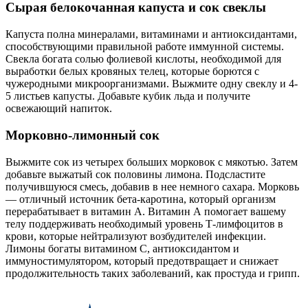
Сырая белокочанная капуста и сок свеклы
Капуста полна минералами, витаминами и антиоксидантами,
способствующими правильной работе иммунной системы.
Свекла богата солью фолиевой кислоты, необходимой для
выработки белых кровяных телец, которые борются с
чужеродными микроорганизмами. Выжмите одну свеклу и 4-
5 листьев капусты. Добавьте кубик льда и получите
освежающий напиток.
Морковно-лимонный сок
Выжмите сок из четырех больших морковок с мякотью. Затем
добавьте выжатый сок половины лимона. Подсластите
получившуюся смесь, добавив в нее немного сахара. Морковь
— отличный источник бета-каротина, который организм
перерабатывает в витамин А. Витамин А помогает вашему
телу поддерживать необходимый уровень Т-лимфоцитов в
крови, которые нейтрализуют возбудителей инфекции.
Лимоны богаты витамином С, антиоксидантом и
иммуностимулятором, который предотвращает и снижает
продолжительность таких заболеваний, как простуда и грипп.