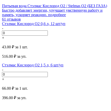
Питьевая вода Стэлмас Кислород О2 / Stelmas O2 (БЕЗ ГАЗА)
Быстро добавляет энергии, улучшает умственную работу и
память, ускоряет реакцию.
подробнее
61 отзывов
Стэлмас Кислород О2 0,6 л, 12 шт/уп
-
+
43.00 ₽
за 1 шт.
516.00
₽ за уп.
Стэлмас Кислород O2 1,5 л, 6 шт/уп
-
+
66.00 ₽
за 1 шт.
396.00
₽ за уп.