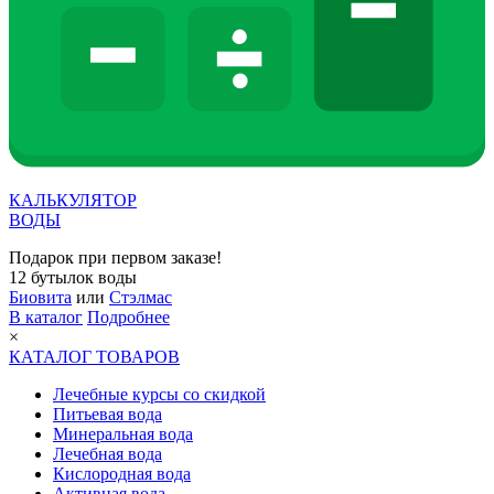
КАЛЬКУЛЯТОР
ВОДЫ
Подарок при первом заказе!
12 бутылок воды
Биовита
или
Стэлмас
В каталог
Подробнее
×
КАТАЛОГ ТОВАРОВ
Лечебные курсы со скидкой
Питьевая вода
Минеральная вода
Лечебная вода
Кислородная вода
Активная вода