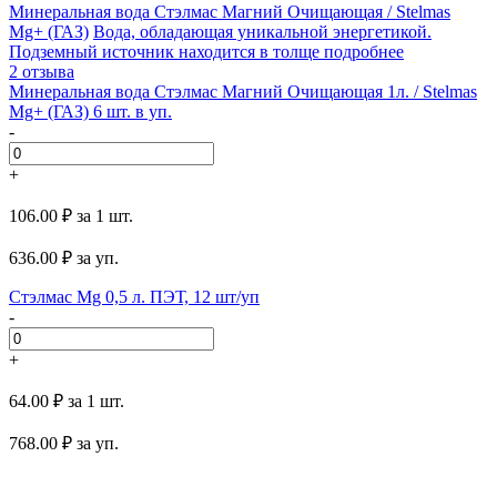
Минеральная вода Стэлмас Магний Очищающая / Stelmas
Mg+ (ГАЗ)
Вода, обладающая уникальной энергетикой.
Подземный источник находится в толще
подробнее
2 отзыва
Минеральная вода Стэлмас Магний Очищающая 1л. / Stelmas
Mg+ (ГАЗ) 6 шт. в уп.
-
+
106.00 ₽
за 1 шт.
636.00
₽ за уп.
Стэлмас Mg 0,5 л. ПЭТ, 12 шт/уп
-
+
64.00 ₽
за 1 шт.
768.00
₽ за уп.