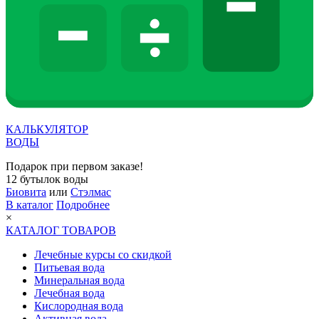
КАЛЬКУЛЯТОР
ВОДЫ
Подарок при первом заказе!
12 бутылок воды
Биовита
или
Стэлмас
В каталог
Подробнее
×
КАТАЛОГ ТОВАРОВ
Лечебные курсы со скидкой
Питьевая вода
Минеральная вода
Лечебная вода
Кислородная вода
Активная вода