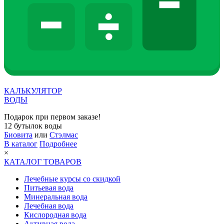
КАЛЬКУЛЯТОР
ВОДЫ
Подарок при первом заказе!
12 бутылок воды
Биовита
или
Стэлмас
В каталог
Подробнее
×
КАТАЛОГ ТОВАРОВ
Лечебные курсы со скидкой
Питьевая вода
Минеральная вода
Лечебная вода
Кислородная вода
Активная вода