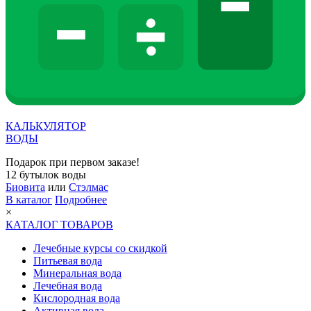
КАЛЬКУЛЯТОР
ВОДЫ
Подарок при первом заказе!
12 бутылок воды
Биовита
или
Стэлмас
В каталог
Подробнее
×
КАТАЛОГ ТОВАРОВ
Лечебные курсы со скидкой
Питьевая вода
Минеральная вода
Лечебная вода
Кислородная вода
Активная вода