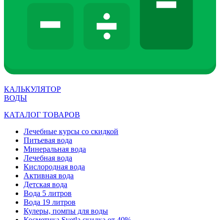
КАЛЬКУЛЯТОР
ВОДЫ
КАТАЛОГ ТОВАРОВ
Лечебные курсы со скидкой
Питьевая вода
Минеральная вода
Лечебная вода
Кислородная вода
Активная вода
Детская вода
Вода 5 литров
Вода 19 литров
Кулеры, помпы для воды
Косметика Svetla скидка от 40%