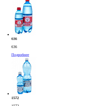
636
636
Подробнее
1572
1572