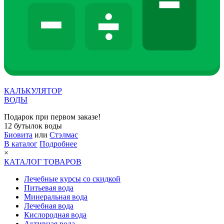
КАЛЬКУЛЯТОР
ВОДЫ
Подарок при первом заказе!
12 бутылок воды
Биовита
или
Стэлмас
В каталог
Подробнее
×
КАТАЛОГ ТОВАРОВ
Лечебные курсы со скидкой
Питьевая вода
Минеральная вода
Лечебная вода
Кислородная вода
Активная вода