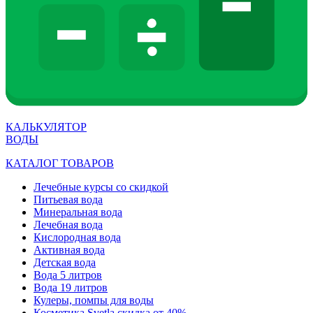
КАЛЬКУЛЯТОР
ВОДЫ
КАТАЛОГ ТОВАРОВ
Лечебные курсы со скидкой
Питьевая вода
Минеральная вода
Лечебная вода
Кислородная вода
Активная вода
Детская вода
Вода 5 литров
Вода 19 литров
Кулеры, помпы для воды
Косметика Svetla скидка от 40%