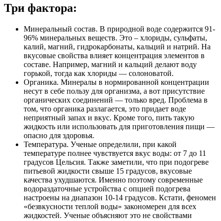
Три фактора:
Минеральный состав. В природной воде содержится 91-
96% минеральных веществ. Это – хлориды, сульфаты,
калий, магний, гидрокарбонаты, кальций и натрий. На
вкусовые свойства влияет концентрация элементов в
составе. Например, магний и кальций делают воду
горькой, тогда как хлориды — солоноватой.
Органика. Минералы в нормированной концентрации
несут в себе пользу для организма, а вот присутствие
органических соединений — только вред. Проблема в
том, что органика разлагается, это придает воде
неприятный запах и вкус. Кроме того, пить такую
жидкость или использовать для приготовления пищи —
опасно для здоровья.
Температура. Ученые определили, при какой
температуре полнее чувствуется вкус воды: от 7 до 11
градусов Цельсия. Также заметили, что при подогреве
питьевой жидкости свыше 15 градусов, вкусовые
качества ухудшаются. Именно поэтому современные
водораздаточные устройства с опцией подогрева
настроены на диапазон 10-14 градусов. Кстати, феномен
«безвкусности теплой воды» закономерен для всех
жидкостей. Ученые объясняют это не свойствами