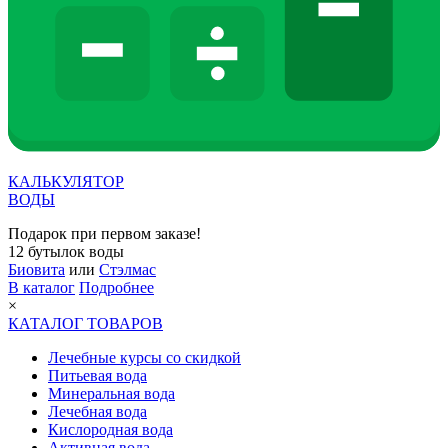
КАЛЬКУЛЯТОР
ВОДЫ
Подарок при первом заказе!
12 бутылок воды
Биовита
или
Стэлмас
В каталог
Подробнее
×
КАТАЛОГ ТОВАРОВ
Лечебные курсы со скидкой
Питьевая вода
Минеральная вода
Лечебная вода
Кислородная вода
Активная вода