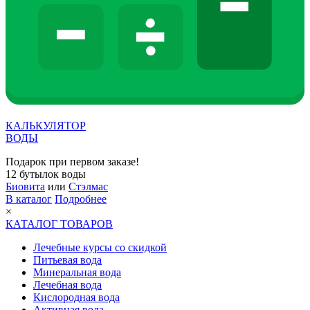
КАЛЬКУЛЯТОР
ВОДЫ
Подарок при первом заказе!
12 бутылок воды
Биовита
или
Стэлмас
В каталог
Подробнее
×
КАТАЛОГ ТОВАРОВ
Лечебные курсы со скидкой
Питьевая вода
Минеральная вода
Лечебная вода
Кислородная вода
Активная вода