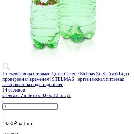
Питьевая вода Стэлмас Цинк Селен / Stelmas Zn Se (газ)
Вода
проверенная временем! STELMAS - артезианская питьевая
газированная вода
подробнее
14 отзывов
Стэлмас Zn Se газ. 0,6 л, 12 шт/уп
-
+
43.00 ₽
за 1 шт.