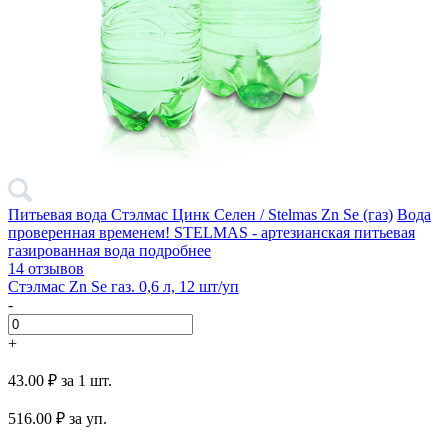
Питьевая вода Стэлмас Цинк Селен / Stelmas Zn Se (газ)
Вода
проверенная временем! STELMAS - артезианская питьевая
газированная вода
подробнее
14 отзывов
Стэлмас Zn Se газ. 0,6 л, 12 шт/уп
-
+
43.00 ₽
за 1 шт.
516.00
₽ за уп.