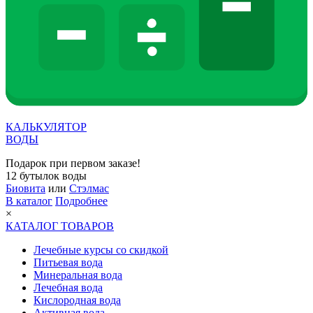
КАЛЬКУЛЯТОР
ВОДЫ
Подарок при первом заказе!
12 бутылок воды
Биовита
или
Стэлмас
В каталог
Подробнее
×
КАТАЛОГ ТОВАРОВ
Лечебные курсы со скидкой
Питьевая вода
Минеральная вода
Лечебная вода
Кислородная вода
Активная вода