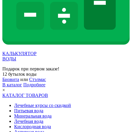
КАЛЬКУЛЯТОР
ВОДЫ
Подарок при первом заказе!
12 бутылок воды
Биовита
или
Стэлмас
В каталог
Подробнее
×
КАТАЛОГ ТОВАРОВ
Лечебные курсы со скидкой
Питьевая вода
Минеральная вода
Лечебная вода
Кислородная вода
Активная вода