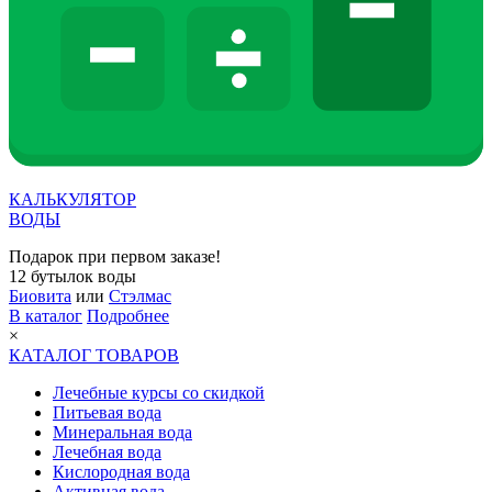
КАЛЬКУЛЯТОР
ВОДЫ
Подарок при первом заказе!
12 бутылок воды
Биовита
или
Стэлмас
В каталог
Подробнее
×
КАТАЛОГ ТОВАРОВ
Лечебные курсы со скидкой
Питьевая вода
Минеральная вода
Лечебная вода
Кислородная вода
Активная вода