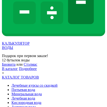
КАЛЬКУЛЯТОР
ВОДЫ
Подарок при первом заказе!
12 бутылок воды
Биовита
или
Стэлмас
В каталог
Подробнее
×
КАТАЛОГ ТОВАРОВ
Лечебные курсы со скидкой
Питьевая вода
Минеральная вода
Лечебная вода
Кислородная вода
Активная вода