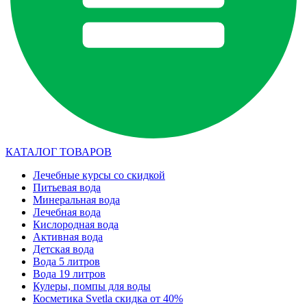
КАТАЛОГ ТОВАРОВ
Лечебные курсы со скидкой
Питьевая вода
Минеральная вода
Лечебная вода
Кислородная вода
Активная вода
Детская вода
Вода 5 литров
Вода 19 литров
Кулеры, помпы для воды
Косметика Svetla скидка от 40%