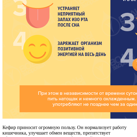
Кефир приносит огромную пользу. Он нормализует работу
кишечника, улучшает обмен веществ, препятствует