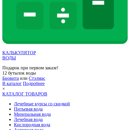
КАЛЬКУЛЯТОР
ВОДЫ
Подарок при первом заказе!
12 бутылок воды
Биовита
или
Стэлмас
В каталог
Подробнее
×
КАТАЛОГ ТОВАРОВ
Лечебные курсы со скидкой
Питьевая вода
Минеральная вода
Лечебная вода
Кислородная вода
Активная вода