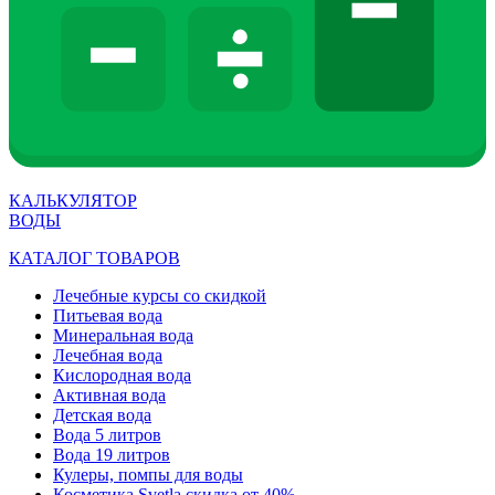
КАЛЬКУЛЯТОР
ВОДЫ
КАТАЛОГ ТОВАРОВ
Лечебные курсы со скидкой
Питьевая вода
Минеральная вода
Лечебная вода
Кислородная вода
Активная вода
Детская вода
Вода 5 литров
Вода 19 литров
Кулеры, помпы для воды
Косметика Svetla скидка от 40%