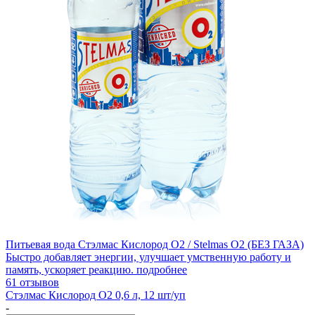
Питьевая вода Стэлмас Кислород О2 / Stelmas O2 (БЕЗ ГАЗА)
Быстро добавляет энергии, улучшает умственную работу и
память, ускоряет реакцию.
подробнее
61 отзывов
Стэлмас Кислород О2 0,6 л, 12 шт/уп
-