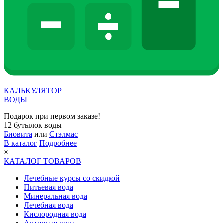
КАЛЬКУЛЯТОР
ВОДЫ
Подарок при первом заказе!
12 бутылок воды
Биовита
или
Стэлмас
В каталог
Подробнее
×
КАТАЛОГ ТОВАРОВ
Лечебные курсы со скидкой
Питьевая вода
Минеральная вода
Лечебная вода
Кислородная вода
Активная вода