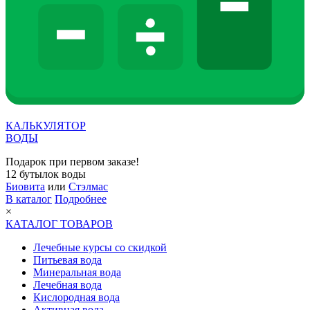
КАЛЬКУЛЯТОР
ВОДЫ
Подарок при первом заказе!
12 бутылок воды
Биовита
или
Стэлмас
В каталог
Подробнее
×
КАТАЛОГ ТОВАРОВ
Лечебные курсы со скидкой
Питьевая вода
Минеральная вода
Лечебная вода
Кислородная вода
Активная вода