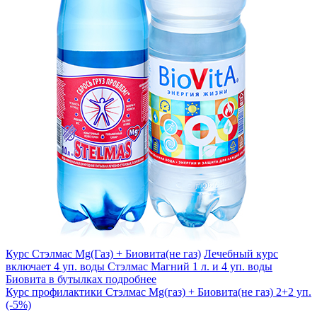
Курс Стэлмас Mg(Газ) + Биовита(не газ)
Лечебный курс
включает 4 уп. воды Стэлмас Магний 1 л. и 4 уп. воды
Биовита в бутылках
подробнее
Курс профилактики Стэлмас Mg(газ) + Биовита(не газ) 2+2 уп.
(-5%)