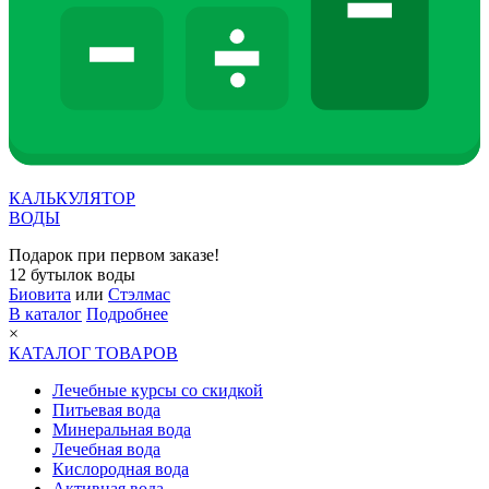
КАЛЬКУЛЯТОР
ВОДЫ
Подарок при первом заказе!
12 бутылок воды
Биовита
или
Стэлмас
В каталог
Подробнее
×
КАТАЛОГ ТОВАРОВ
Лечебные курсы со скидкой
Питьевая вода
Минеральная вода
Лечебная вода
Кислородная вода
Активная вода