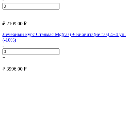
-
+
₽
2109.00
₽
Лечебный курс Стэлмас Mg(газ) + Биовита(не газ) 4+4 уп.
(-10%)
-
+
₽
3996.00
₽