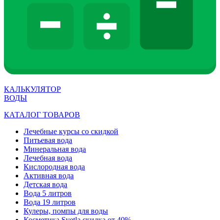
КАЛЬКУЛЯТОР
ВОДЫ
КАТАЛОГ ТОВАРОВ
Лечебные курсы со скидкой
Питьевая вода
Минеральная вода
Лечебная вода
Кислородная вода
Активная вода
Детская вода
Вода 5 литров
Вода 19 литров
Кулеры, помпы для воды
Косметика Svetla скидка от 40%