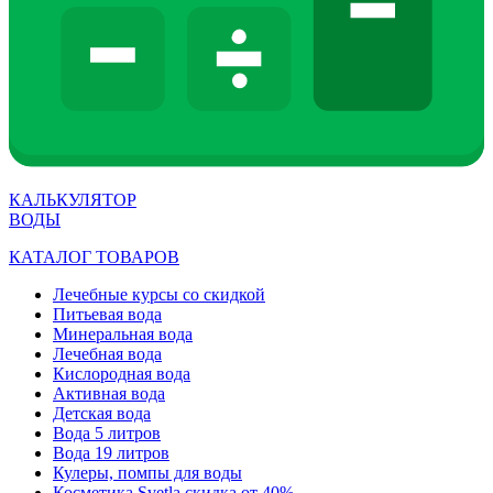
КАЛЬКУЛЯТОР
ВОДЫ
КАТАЛОГ ТОВАРОВ
Лечебные курсы со скидкой
Питьевая вода
Минеральная вода
Лечебная вода
Кислородная вода
Активная вода
Детская вода
Вода 5 литров
Вода 19 литров
Кулеры, помпы для воды
Косметика Svetla скидка от 40%