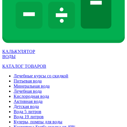
КАЛЬКУЛЯТОР
ВОДЫ
КАТАЛОГ ТОВАРОВ
Лечебные курсы со скидкой
Питьевая вода
Минеральная вода
Лечебная вода
Кислородная вода
Активная вода
Детская вода
Вода 5 литров
Вода 19 литров
Кулеры, помпы для воды
Косметика Svetla скидка от 40%