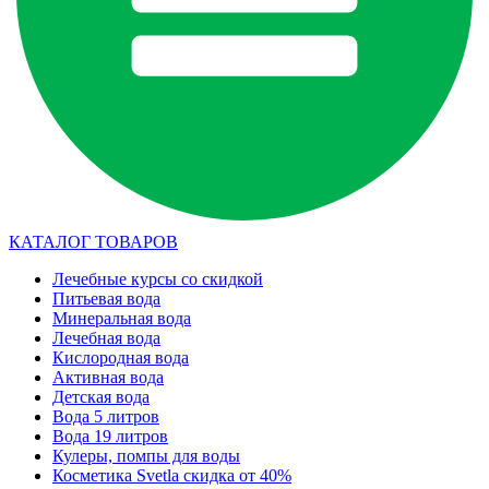
КАТАЛОГ ТОВАРОВ
Лечебные курсы со скидкой
Питьевая вода
Минеральная вода
Лечебная вода
Кислородная вода
Активная вода
Детская вода
Вода 5 литров
Вода 19 литров
Кулеры, помпы для воды
Косметика Svetla скидка от 40%