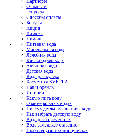
Партнеры
Отзывы и
вопросы
Способы оплаты
Бонусы
Акции
Возврат
Помощь
Питьевая вода
Минеральная вода
Лечебная вода
Кислородная вода
Активная вода
Детская вода
Вода для кулера
Косметика SVETLA
Наши бренды
Истории
Какую пить воду
О минеральных водах
Почему детям нужно пить воду
Как выбрать детскую воду
Вода для беременных
Вода замедляет старение
Правила утилизации бутылок