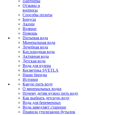
Партнеры
Отзывы и
вопросы
Способы оплаты
Бонусы
Акции
Возврат
Помощь
Питьевая вода
Минеральная вода
Лечебная вода
Кислородная вода
Активная вода
Детская вода
Вода для кулера
Косметика SVETLA
Наши бренды
Истории
Какую пить воду
О минеральных водах
Почему детям нужно пить воду
Как выбрать детскую воду
Вода для беременных
Вода замедляет старение
Правила утилизации бутылок