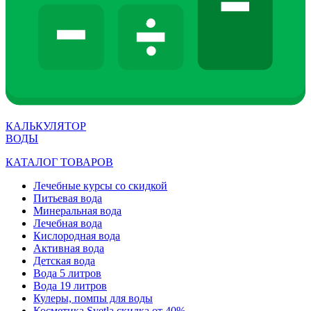
КАЛЬКУЛЯТОР
ВОДЫ
КАТАЛОГ ТОВАРОВ
Лечебные курсы со скидкой
Питьевая вода
Минеральная вода
Лечебная вода
Кислородная вода
Активная вода
Детская вода
Вода 5 литров
Вода 19 литров
Кулеры, помпы для воды
Косметика Svetla скидка от 40%