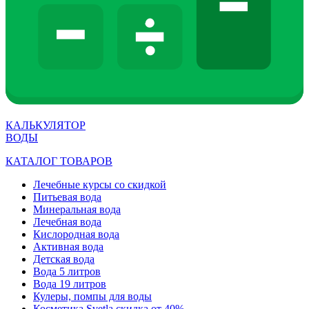
КАЛЬКУЛЯТОР
ВОДЫ
КАТАЛОГ ТОВАРОВ
Лечебные курсы со скидкой
Питьевая вода
Минеральная вода
Лечебная вода
Кислородная вода
Активная вода
Детская вода
Вода 5 литров
Вода 19 литров
Кулеры, помпы для воды
Косметика Svetla скидка от 40%