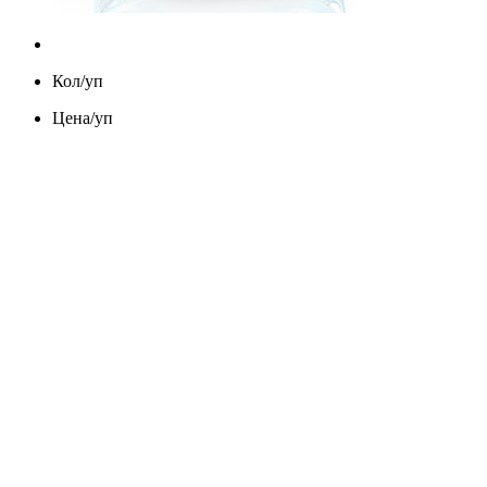
Кол/уп
Цена/уп