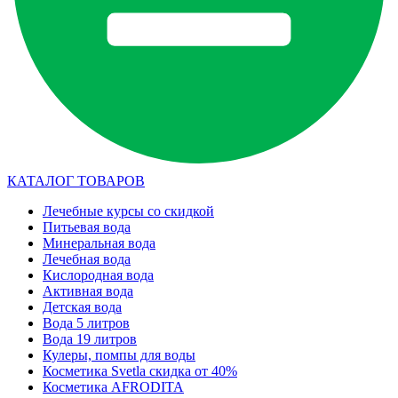
КАТАЛОГ ТОВАРОВ
Лечебные курсы со скидкой
Питьевая вода
Минеральная вода
Лечебная вода
Кислородная вода
Активная вода
Детская вода
Вода 5 литров
Вода 19 литров
Кулеры, помпы для воды
Косметика Svetla скидка от 40%
Косметика AFRODITA