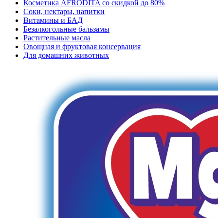
Косметика AFRODITA со скидкой до 80%
Соки, нектары, напитки
Витамины и БАД
Безалкогольные бальзамы
Растительные масла
Овощная и фруктовая консервация
Для домашних животных