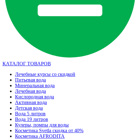
КАТАЛОГ ТОВАРОВ
Лечебные курсы со скидкой
Питьевая вода
Минеральная вода
Лечебная вода
Кислородная вода
Активная вода
Детская вода
Вода 5 литров
Вода 19 литров
Кулеры, помпы для воды
Косметика Svetla скидка от 40%
Косметика AFRODITA