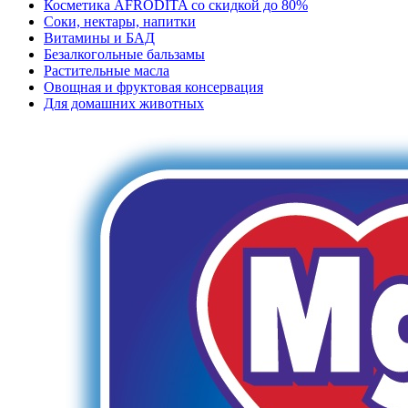
Косметика AFRODITA со скидкой до 80%
Соки, нектары, напитки
Витамины и БАД
Безалкогольные бальзамы
Растительные масла
Овощная и фруктовая консервация
Для домашних животных